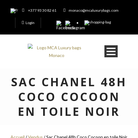
+377 93 30 82 61
monaco@mcaluxurybags.com
Login
SAC CHANEL 48H
COCO COCOON
EN TOILE NOIR
Accueil
/
Vendus
/ Sac Chanel 48h Coco Cocoon en toile Noir