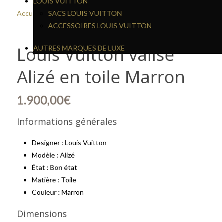
LOUIS VUITTON
Accueil
/
Vendus
SACS LOUIS VUITTON
/ Louis Vuitton valise Alizé en toile Marron
ACCESSOIRES LOUIS VUITTON
Louis Vuitton valise
AUTRES MARQUES DE LUXE
Alizé en toile Marron
1.900,00
€
Informations générales
Designer : Louis Vuitton
Modèle : Alizé
État : Bon état
Matière : Toile
Couleur : Marron
Dimensions