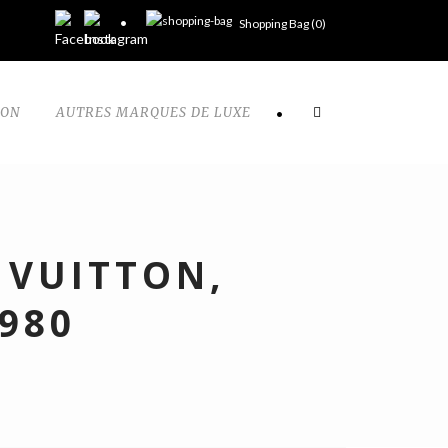
Shopping Bag (
0
)
TON
AUTRES MARQUES DE LUXE
•
 VUITTON,
980