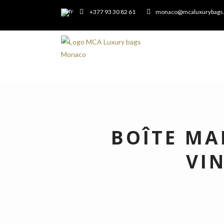
+377 93 30 82 61
monaco@mcaluxurybags
BOÎTE MA
VI