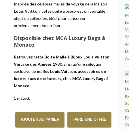
Inspirée des célèbres malles de voyage de la Maison
Louis Vuitton
, cette boîte à bijoux est un véritable
objet de collection, idéal pour conserver
précieusement vos trésors.
Disponible chez MCA Luxury Bags à
Monaco
Retrouvez cette
Boîte Malle à Bijoux Louis Vuitton,
Vintage des Années 1980
, ainsi qu’une sélection
exclusive de
malles Louis Vuitton
,
accessoires de
luxe
et
sacs de créateurs
, chez
MCA Luxury Bags à
Monaco
.
1 en stock
quantité de Boîte Malle à Bijoux Louis Vuitton, Vintage des An
AJOUTER AU PANIER
FAIRE UNE OFFRE