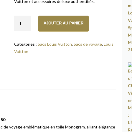
Vuitton et accessoires de luxe authentifiés.
quantité
AJOUTER AU PANIER
de
Sac
de
Catégories :
Sacs Louis Vuitton
,
Sacs de voyage
,
Louis
Voyage
Vuitton
Louis
Vuitton
Keepall
Bandoulière
50
 50
sac de voyage emblématique en toile Monogram, alliant élégance