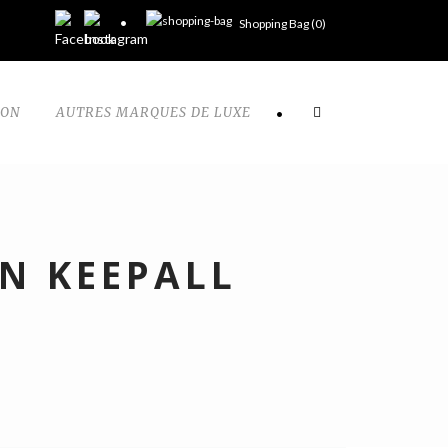
Shopping Bag (
0
)
TON
AUTRES MARQUES DE LUXE
•
N KEEPALL