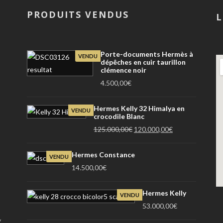
PRODUITS VENDUS
L
Porte-documents Hermès à
VENDU
dépêches en cuir taurillon
clémence noir
4.500,00
€
Hermes Kelly 32 Himalya en
VENDU
crocodile Blanc
Le
Le
125.000,00
€
120.000,00
€
prix
prix
initial
actuel
Hermes Constance
VENDU
était :
est :
14.500,00
€
125.000,00€.
120.000,00€.
Hermes Kelly
VENDU
53.000,00
€
y