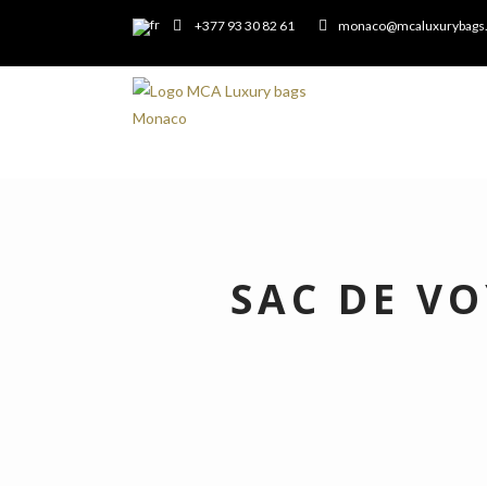
+377 93 30 82 61
monaco@mcaluxurybags
SAC DE V