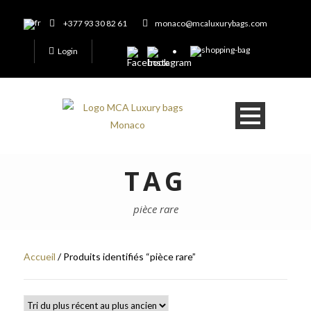
+377 93 30 82 61
monaco@mcaluxurybags.com
Login
TAG
pièce rare
Accueil
/ Produits identifiés “pièce rare”