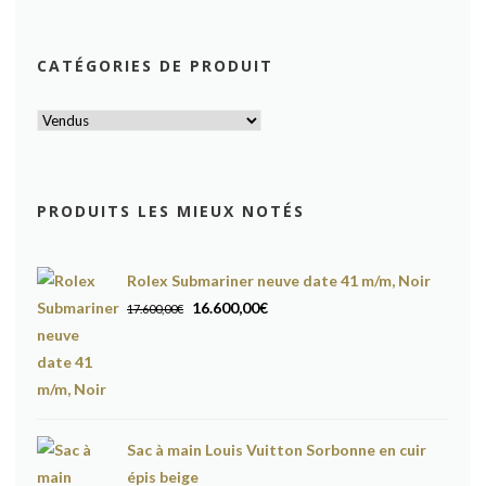
CATÉGORIES DE PRODUIT
PRODUITS LES MIEUX NOTÉS
Rolex Submariner neuve date 41 m/m, Noir
Le
Le
16.600,00
€
17.600,00
€
prix
prix
initial
actuel
était :
est :
17.600,00€.
16.600,00€.
Sac à main Louis Vuitton Sorbonne en cuir
épis beige