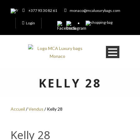
+377 93 30 82 61
monaco@mcaluxurybags.com
Login
KELLY 28
Accueil
/
Vendus
/ Kelly 28
Kelly 28