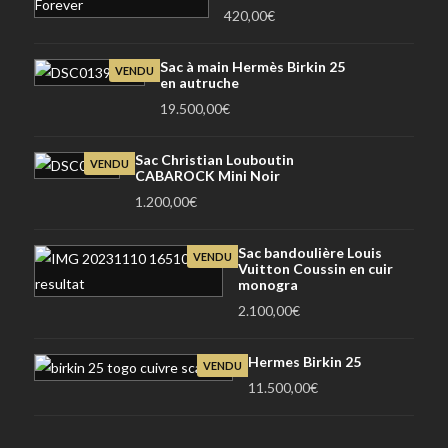
420,00
€
Sac à main Hermès Birkin 25
VENDU
en autruche
19.500,00
€
Sac Christian Louboutin
VENDU
CABAROCK Mini Noir
1.200,00
€
Sac bandoulière Louis
VENDU
Vuitton Coussin en cuir
monogra
2.100,00
€
Hermes Birkin 25
VENDU
11.500,00
€