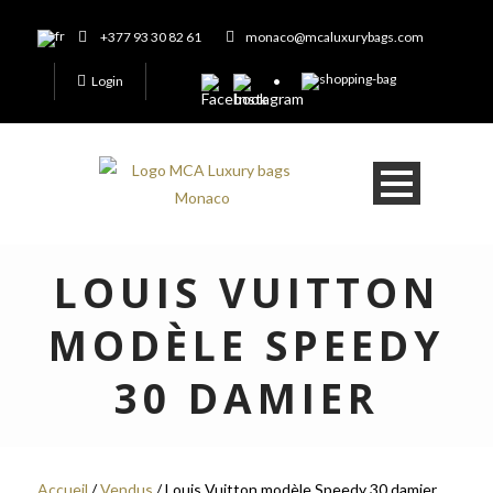
+377 93 30 82 61
monaco@mcaluxurybags.com
Login
LOUIS VUITTON
MODÈLE SPEEDY
30 DAMIER
Accueil
/
Vendus
/ Louis Vuitton modèle Speedy 30 damier