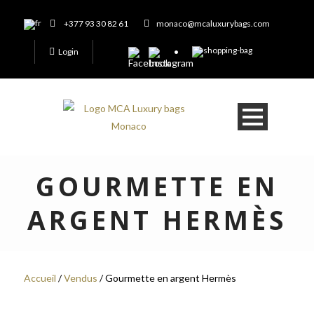
+377 93 30 82 61
monaco@mcaluxurybags.com
Login
GOURMETTE EN
ARGENT HERMÈS
Accueil
/
Vendus
/ Gourmette en argent Hermès