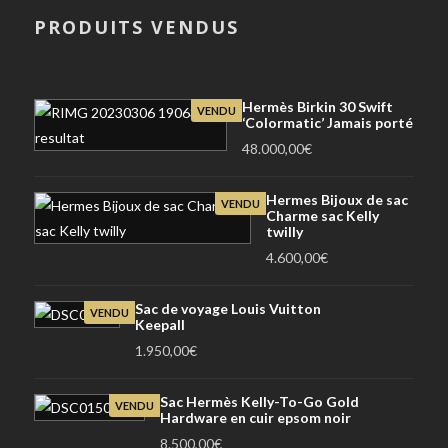
PRODUITS VENDUS
Hermès Birkin 30 Swift
VENDU
‘Colormatic’ Jamais porté
48.000,00
€
Hermes Bijoux de sac
VENDU
Charme sac Kelly
twilly
4.600,00
€
Sac de voyage Louis Vuitton
VENDU
Keepall
1.950,00
€
Sac Hermès Kelly-To-Go Gold
VENDU
Hardware en cuir epsom noir
8.500,00
€