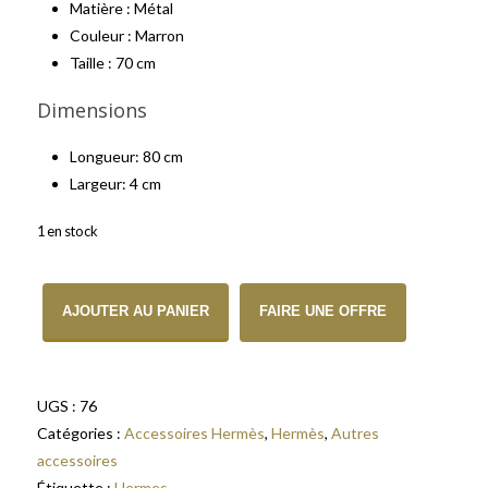
Matière : Métal
Couleur : Marron
Taille : 70 cm
Dimensions
Longueur: 80 cm
Largeur: 4 cm
1 en stock
quantité de Hermès Ceinture collier de chien Marron
AJOUTER AU PANIER
FAIRE UNE OFFRE
UGS :
76
Catégories :
Accessoires Hermès
,
Hermès
,
Autres
accessoires
Étiquette :
Hermes