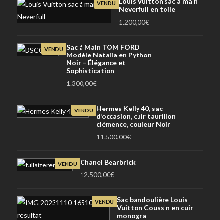
Louis Vuitton sac à main
VENDU
Neverfull en toile
1.200,00
€
Sac à Main TOM FORD
VENDU
Modèle Natalia en Python
Noir – Élégance et
Sophistication
1.300,00
€
Hermes Kelly 40, sac
VENDU
d’occasion, cuir taurillon
clémence, couleur Noir
11.500,00
€
Chanel Bearbrick
VENDU
12.500,00
€
Sac bandoulière Louis
VENDU
Vuitton Coussin en cuir
monogra