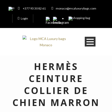
+377 93 30 82 61
monaco@mcaluxurybags.com
Login
HERMÈS
CEINTURE
COLLIER DE
CHIEN MARRON