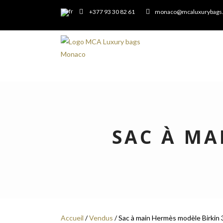
+377 93 30 82 61
monaco@mcaluxurybags
SAC À MA
Accueil
/
Vendus
/ Sac à main Hermès modèle Birkin 