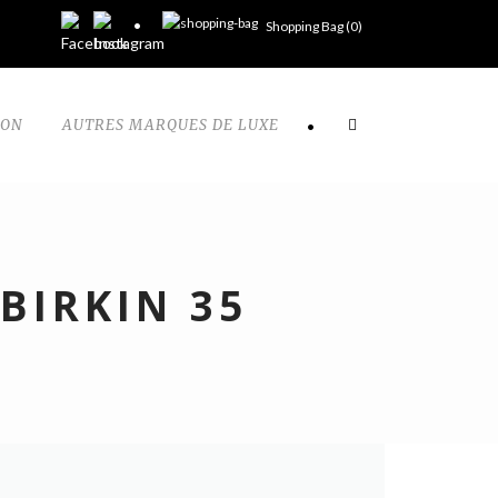
Shopping Bag (
0
)
TON
AUTRES MARQUES DE LUXE
•
BIRKIN 35