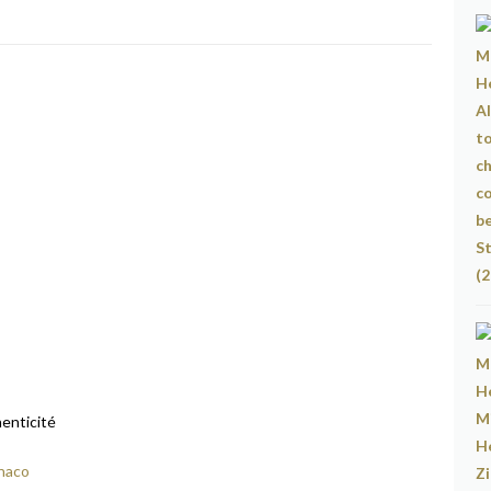
henticité
onaco