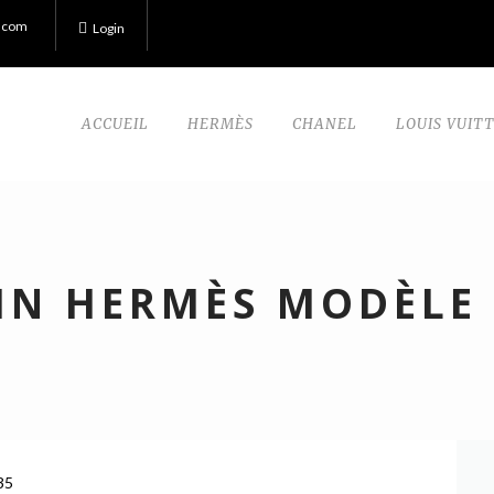
.com
Login
ACCUEIL
HERMÈS
CHANEL
LOUIS VUIT
IN HERMÈS MODÈLE 
35