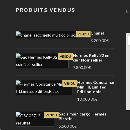
PRODUITS VENDUS
L
Chanel
VENDU
3.200,00
€
Hermes Kelly 32 en
VENDU
cuir Noir sellier
7.800,00
€
Hermes Constance
VENDU
Mini III, Limited
Edition, noir
13.000,00
€
Sac à main cargo Hermès
VENDU
Picotin
5.500,00
€
y