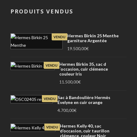
PRODUITS VENDUS
Hermes Birkin 25 Menthe
VENDU
garniture Argentée
19.500,00
€
Hermes Birkin 35, sac d
VENDU
´occasion, cuir clémence
couleur Iris
11.500,00
€
Sac à Bandoulière Hermès
VENDU
Évelyne en cuir orange
4.700,00
€
Hermes Kelly 40, sac
VENDU
d’occasion, cuir taurillon
clémence, couleur Noir