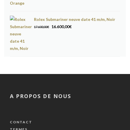
Rolex Submariner neuve date 41 m/m, Noir
Le
Le
16.600,00
€
17.600,00
€
prix
prix
initial
actuel
était :
est :
17.600,00€.
16.600,00€.
A PROPOS DE NOUS
CONTACT
TERMES