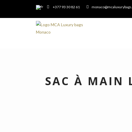
+377 93 30 82 61
monaco@mcaluxurybags
SAC À MAIN 