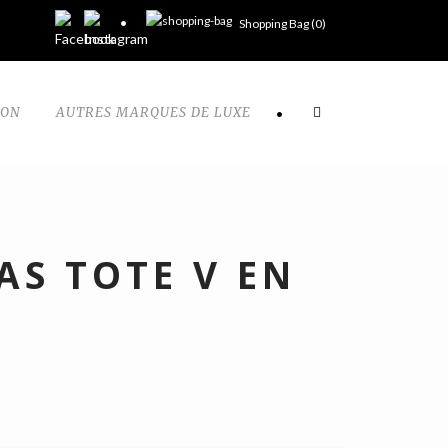
Shopping Bag (
0
)
TON
AUTRES MARQUES DE LUXE
•
AS TOTE V EN