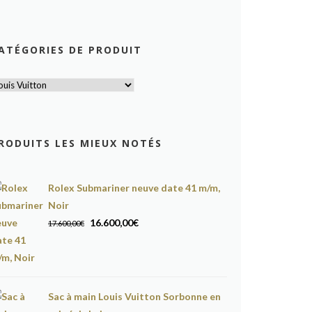
ATÉGORIES DE PRODUIT
RODUITS LES MIEUX NOTÉS
Rolex Submariner neuve date 41 m/m,
Noir
Le
Le
16.600,00
€
17.600,00
€
prix
prix
initial
actuel
était :
est :
17.600,00€.
16.600,00€.
Sac à main Louis Vuitton Sorbonne en