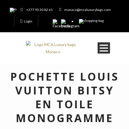
+377 93 30 82 61
monaco@mcaluxurybags.com
Login
POCHETTE LOUIS
VUITTON BITSY
EN TOILE
MONOGRAMME