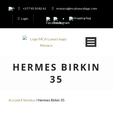
+377 93 30 82 61
monaco@mcaluxurybags.com
Login
HERMES BIRKIN
35
Accueil
/
Vendus
/ Hermes Birkin 35