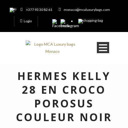
+377 93 30 82 61
monaco@mcaluxurybags.com
Login
HERMES KELLY
28 EN CROCO
POROSUS
COULEUR NOIR