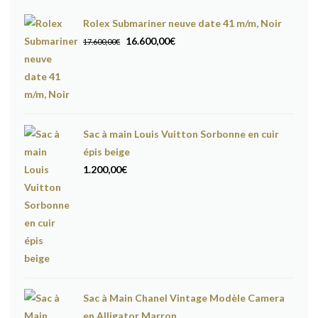
Rolex Submariner neuve date 41 m/m, Noir
Le
Le
16.600,00
€
17.600,00
€
prix
prix
initial
actuel
était :
est :
17.600,00€.
16.600,00€.
Sac à main Louis Vuitton Sorbonne en cuir
épis beige
1.200,00
€
Sac à Main Chanel Vintage Modèle Camera
en Alligator Marron