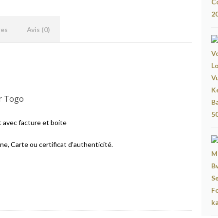
res
Avis (0)
ir Togo
 avec facture et boite
, Carte ou certificat d’​authenticité.