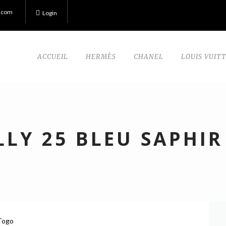
.com
Login
ACCUEIL
HERMÈS
CHANEL
LOUIS VUIT
LLY 25 BLEU SAPHIR
 Togo