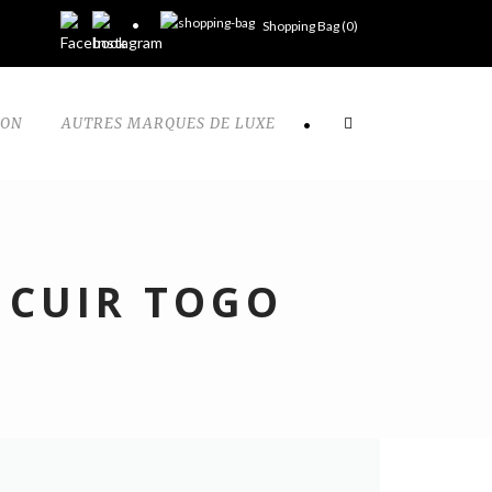
Shopping Bag (
0
)
TON
AUTRES MARQUES DE LUXE
•
 CUIR TOGO