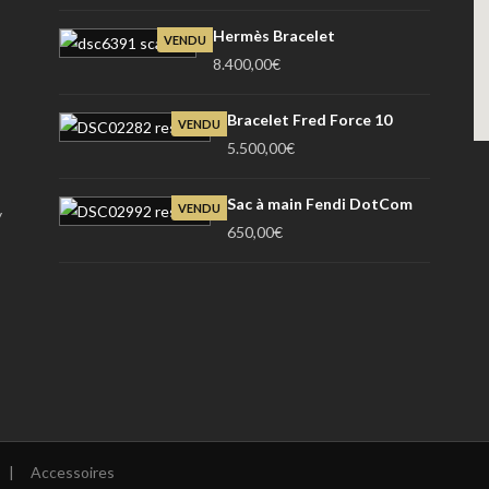
Hermès Bracelet
VENDU
8.400,00
€
Bracelet Fred Force 10
VENDU
5.500,00
€
Sac à main Fendi DotCom
VENDU
y
650,00
€
|
Accessoires