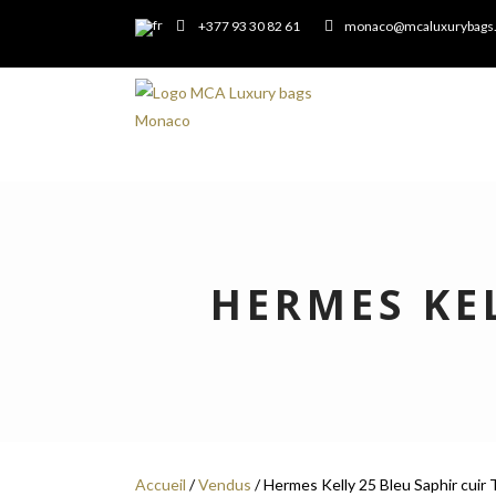
+377 93 30 82 61
monaco@mcaluxurybags
HERMES KE
Accueil
/
Vendus
/ Hermes Kelly 25 Bleu Saphir cuir