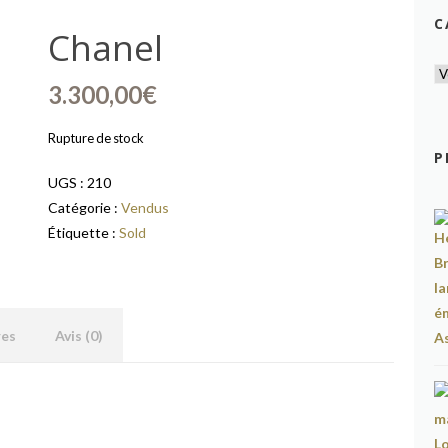
C
Chanel
3.300,00
€
Rupture de stock
P
UGS :
210
Catégorie :
Vendus
Étiquette :
Sold
res
Avis (0)