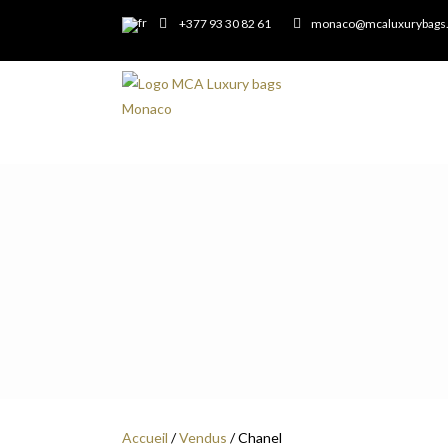
+377 93 30 82 61
monaco@mcaluxurybags
Accueil
/
Vendus
/ Chanel