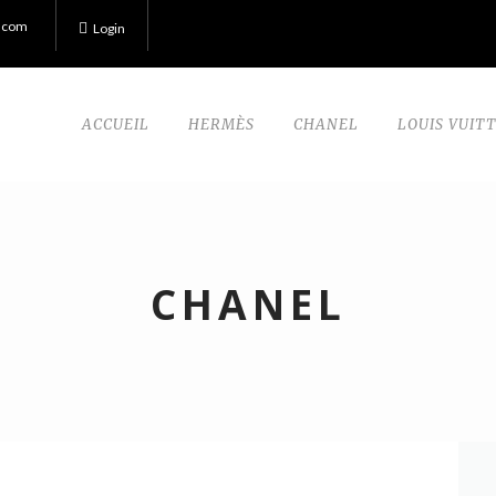
.com
Login
ACCUEIL
HERMÈS
CHANEL
LOUIS VUIT
CHANEL