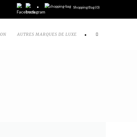
Shopping Bag (
0
)
TON
AUTRES MARQUES DE LUXE
•