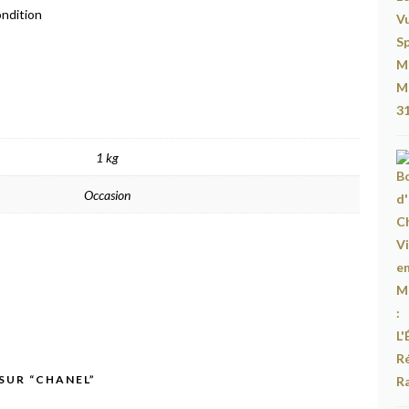
ondition
1 kg
Occasion
 SUR “CHANEL”