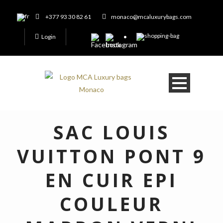
+377 93 30 82 61
monaco@mcaluxurybags.com
Login
SAC LOUIS
VUITTON PONT 9
EN CUIR EPI
COULEUR