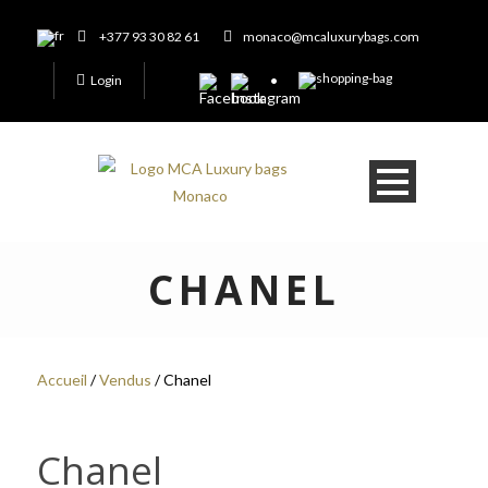
+377 93 30 82 61
monaco@mcaluxurybags.com
Login
CHANEL
Accueil
/
Vendus
/ Chanel
Chanel