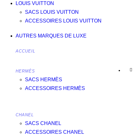
LOUIS VUITTON
SACS LOUIS VUITTON
ACCESSOIRES LOUIS VUITTON
PRODUITS
AUTRES MARQUES DE LUXE
LES MIEUX
NOTÉS
ACCUEIL
Hermes Kelly 25 Sellier en cuir
Hermes
Epsom Couleur Noir
Châle
•
HERMÈS
Prix sur demande
133X130,
SACS HERMÈS
ACCESSOIRES HERMÈS
Informations générales
Cachemire,
Prix sur demande
neuf
CHANEL
900,00
€
Le Kelly 25 Sellier en cuir Epsom
SACS CHANEL
couleur noir est devenu un
Sac à
ACCESSOIRES CHANEL
accessoire emblématique du luxe.
main