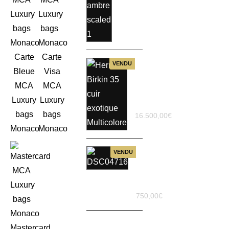
Carte
Carte
VENDU
Hermes
Bleue
Visa
Birkin 35
MCA
MCA
cuir
exotique
Luxury
Luxury
Multicolore
bags
bags
16.500,00
€
Monaco
Monaco
Portefeuille
VENDU
Louis
Vuitton
Monogram
Tourterelle
750,00
€
Mastercard