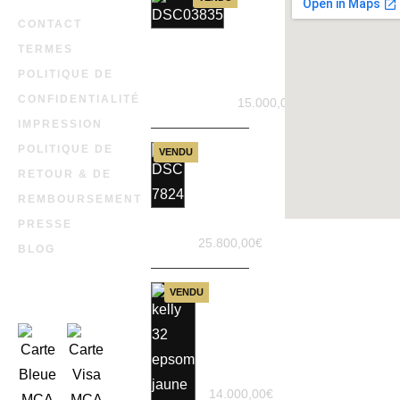
Hermès
Constance
CONTACT
en cuir
TERMES
Epson
noir neuf
POLITIQUE DE
Stamp B
CONFIDENTIALITÉ
15.000,00
€
IMPRESSION
Hermes
POLITIQUE DE
VENDU
Birkin 30
RETOUR & DE
ébène en
cuir
REMBOURSEMENT
faubour
Barenia
PRESSE
25.800,00
€
BLOG
VENDU
Hermes
Kelly 32
14.000,00
€