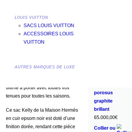
Moderne et audacieux, ce sac se
Hermès
distingue par sa forme en trapèze,
Birkin 30
LOUIS VUITTON
deux soufflets triangulaires, un rabat
en
SACS LOUIS VUITTON
à découpe, une poignée et deux
ACCESSOIRES LOUIS
sanglons. Sa grandeur est idéale
VUITTON
pour contenir l’ensemble de vos
accessoires quotidien. Sa poignée
incurvée permet de le porter
AUTRES MARQUES DE LUXE
facilement dans le creux du bras. Ce
Hermès Kelly 25 est l’accessoire
Crocodile
ultime à porter avec toutes vos
porosus
tenues pour toutes les saisons.
graphite
brillant
Ce sac Kelly de la Maison Hermès
65.000,00
€
en cuir epsom noir est doté d’une
finition dorée, rendant cette pièce
Collier ou