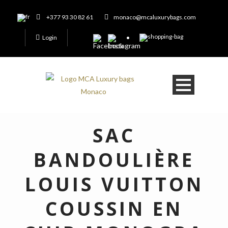
+377 93 30 82 61
monaco@mcaluxurybags.com
Login
SAC
BANDOULIÈRE
LOUIS VUITTON
COUSSIN EN