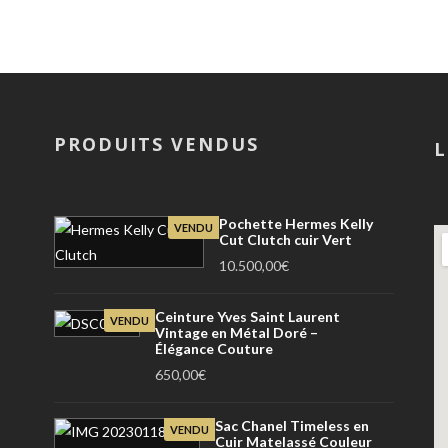
PRODUITS VENDUS
L
Pochette Hermes Kelly
VENDU
Cut Clutch cuir Vert
10.500,00
€
Ceinture Yves Saint Laurent
VENDU
Vintage en Métal Doré –
Élégance Couture
650,00
€
Sac Chanel Timeless en
VENDU
Cuir Matelassé Couleur