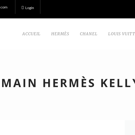
.com
Login
ACCUEIL
HERMÈS
CHANEL
LOUIS VUIT
 MAIN HERMÈS KELL