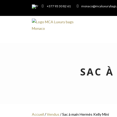
+377 93 30 82 61
monaco@mcaluxurybags
SAC À
Accueil
/
Vendus
/ Sac à main Hermès Kelly Mini