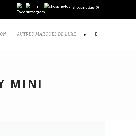
Shopping Bag (
0
)
TON
AUTRES MARQUES DE LUXE
•
Y MINI