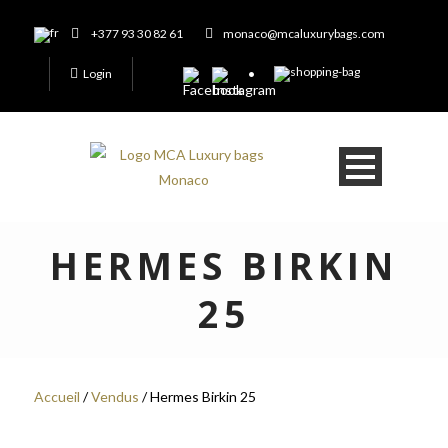
+377 93 30 82 61
monaco@mcaluxurybags.com
Login
HERMES BIRKIN
25
Accueil
/
Vendus
/ Hermes Birkin 25