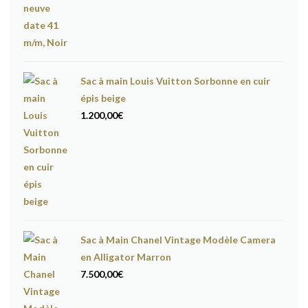
prix
prix
initial
actuel
était :
est :
17.600,00€.
16.600,00€.
Sac à main Louis Vuitton Sorbonne en cuir
épis beige
1.200,00
€
Sac à Main Chanel Vintage Modèle Camera
en Alligator Marron
7.500,00
€