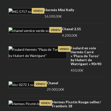
Hermès Mini Kelly
VENDU
16.500,00
€
Chanel 2.55
VENDU
4.200,00
€
Foulard en soie
VENDU
Hermès Carré
« ‘Plaza de Toros’
by Hubert de
Watrigant » 90×90
450,00
€
Chanel
VENDU
29.000,00
€
Hermes Picotin Rouge sellier/
VENDU
Frambois 18