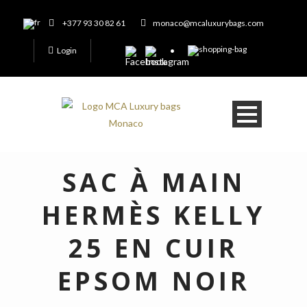
+377 93 30 82 61
monaco@mcaluxurybags.com
Login
SAC À MAIN
HERMÈS KELLY
25 EN CUIR
EPSOM NOIR