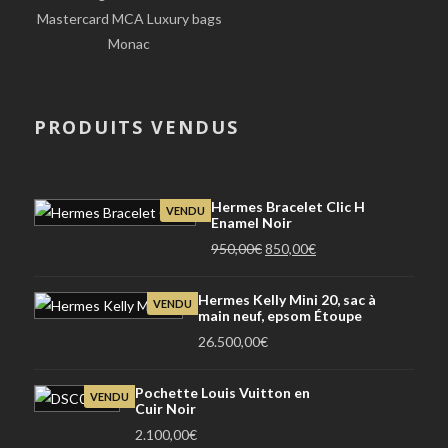
Mastercard MCA Luxury bags
Monac
PRODUITS VENDUS
Hermes Bracelet Clic H
VENDU
Enamel Noir
Le
Le
950,00
€
850,00
€
prix
prix
initial
actuel
Hermes Kelly Mini 20, sac à
VENDU
main neuf, epsom Étoupe
était :
est :
26.500,00
€
950,00€.
850,00€.
Pochette Louis Vuitton en
VENDU
Cuir Noir
2.100,00
€