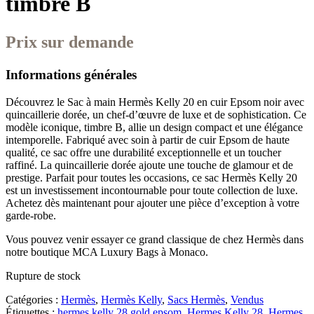
timbre B
Prix sur demande
Informations générales
Découvrez le Sac à main Hermès Kelly 20 en cuir Epsom noir avec
quincaillerie dorée, un chef-d’œuvre de luxe et de sophistication. Ce
modèle iconique, timbre B, allie un design compact et une élégance
intemporelle. Fabriqué avec soin à partir de cuir Epsom de haute
qualité, ce sac offre une durabilité exceptionnelle et un toucher
raffiné. La quincaillerie dorée ajoute une touche de glamour et de
prestige. Parfait pour toutes les occasions, ce sac Hermès Kelly 20
est un investissement incontournable pour toute collection de luxe.
Achetez dès maintenant pour ajouter une pièce d’exception à votre
garde-robe.
Vous pouvez venir essayer ce grand classique de chez Hermès dans
notre boutique MCA Luxury Bags à Monaco.
Rupture de stock
Catégories :
Hermès
,
Hermès Kelly
,
Sacs Hermès
,
Vendus
Étiquettes :
hermes kelly 28 gold epsom
,
Hermes Kelly 28
,
Hermes
,