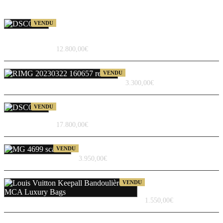
Sac à Main en Bandoulière
VENDU
Hermès Jypsière Mini en Cuir
Bordeaux
12.800,00
€
Sac Chanel en laine gris
VENDU
3.300,00
€
Sac à main Hermès Kelly 25 en
VENDU
cuir swift couleur glycine
17.800,00
€
Bracelet en argent 925°
VENDU
3.950,00
€
Louis Vuitton Keepall
VENDU
Bandoulière 60 en toile
1.550,00
€