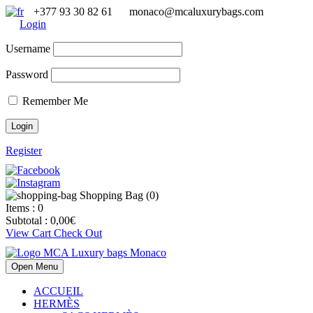
+377 93 30 82 61
monaco@mcaluxurybags.com
Login
Username
Password
Remember Me
Register
Shopping Bag (
0
)
Items :
0
Subtotal :
0,00
€
View Cart
Check Out
Open Menu
ACCUEIL
HERMÈS