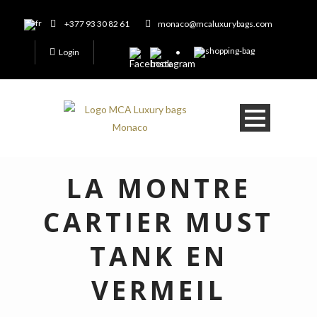
+377 93 30 82 61
monaco@mcaluxurybags.com
Login
LA MONTRE
CARTIER MUST
TANK EN
VERMEIL