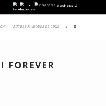
Shopping Bag (
0
)
TON
AUTRES MARQUES DE LUXE
•
I FOREVER