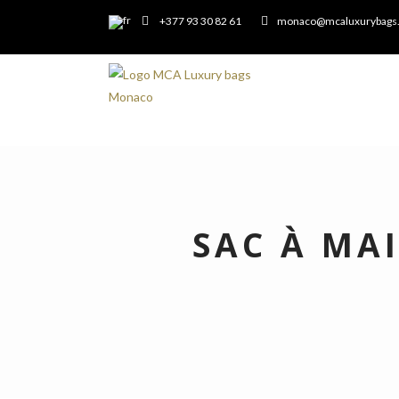
+377 93 30 82 61
monaco@mcaluxurybags
SAC À MA