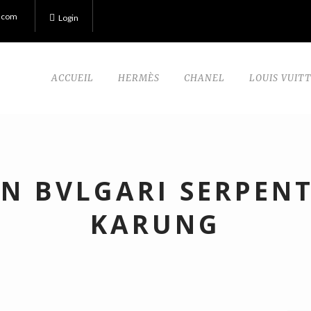
.com
Login
ACCUEIL
HERMÈS
CHANEL
LOUIS VUIT
IN BVLGARI SERPENT
KARUNG