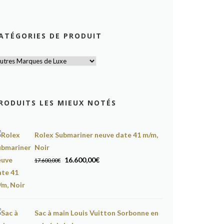
ATÉGORIES DE PRODUIT
RODUITS LES MIEUX NOTÉS
Rolex Submariner neuve date 41 m/m,
Noir
Le
Le
16.600,00
€
17.600,00
€
prix
prix
initial
actuel
était :
est :
17.600,00€.
16.600,00€.
Sac à main Louis Vuitton Sorbonne en