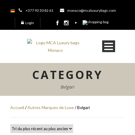
+377 93 30 82 61
monaco@mcaluxurybags.com
Login
CATEGORY
Bvlgari
Accueil
/
Autres Marques de Luxe
/ Bvlgari