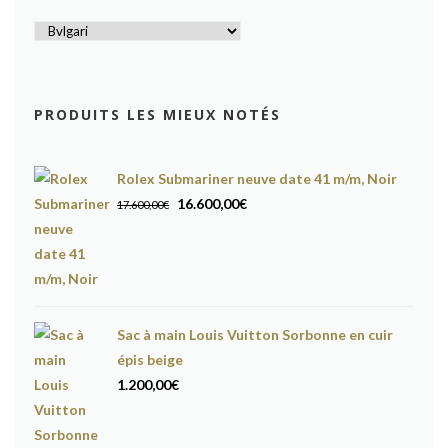
PRODUITS LES MIEUX NOTÉS
Rolex Submariner neuve date 41 m/m, Noir
Le
Le
16.600,00
€
17.600,00
€
prix
prix
initial
actuel
était :
est :
17.600,00€.
16.600,00€.
Sac à main Louis Vuitton Sorbonne en cuir
épis beige
1.200,00
€