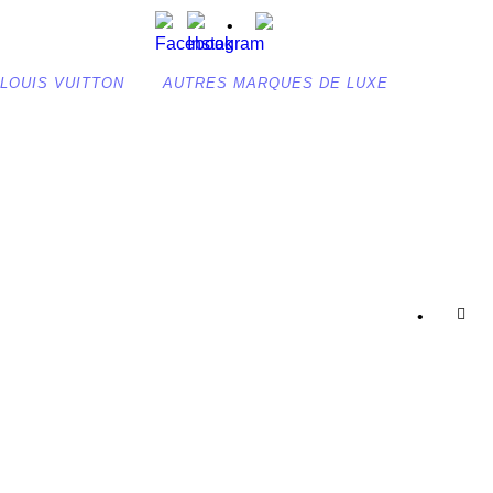
Shopping Bag (
0
)
LOUIS VUITTON
AUTRES MARQUES DE LUXE
RCALF MARRON
•
CATÉGORIES DE PRODUIT