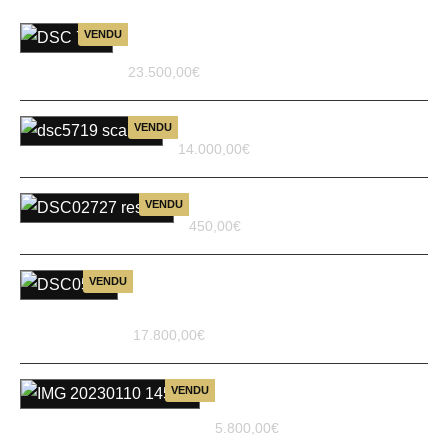
Hermes Birkin 40 HAC en cuir
VENDU
noir Togo
23.500,00
€
Hermes Birkin 30
VENDU
14.000,00
€
Bague Hermès Éclipse
VENDU
450,00
€
Sac à Main Hermès Birkin 30
VENDU
en Cuir Togo Turquoise –
Élégance et Raffinement
17.800,00
€
Sac Chanel Classique Coeur
VENDU
Rose en Cuir
5.800,00
€