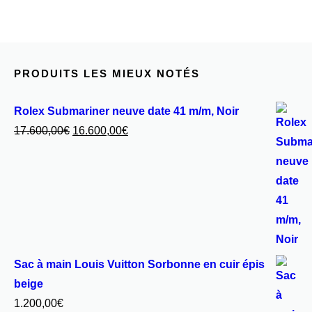
PRODUITS LES MIEUX NOTÉS
Rolex Submariner neuve date 41 m/m, Noir
Le
Le
17.600,00
€
16.600,00
€
prix
prix
initial
actuel
était :
est :
17.600,00€.
16.600,00€.
Sac à main Louis Vuitton Sorbonne en cuir épis
beige
1.200,00
€