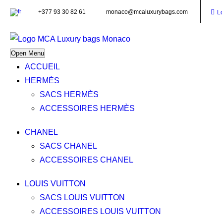
+377 93 30 82 61
monaco@mcaluxurybags.com
L
Open Menu
ACCUEIL
HERMÈS
SACS HERMÈS
ACCESSOIRES HERMÈS
HERMES BIRK
CHANEL
SACS CHANEL
ACCESSOIRES CHANEL
LOUIS VUITTON
SACS LOUIS VUITTON
Accueil
/
Vendus
/ Hermes Birkin 25 Shadow evercalf Marro
ACCESSOIRES LOUIS VUITTON