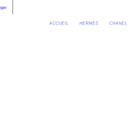
ogin
ACCUEIL
HERMÈS
CHANEL
IN 25 SHADOW EVE
n