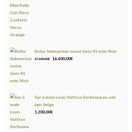
Rolex Submariner neuve date 41 m/m, Noir
Le
Le
16.600,00
€
17.600,00
€
prix
prix
initial
actuel
était :
est :
17.600,00€.
16.600,00€.
Sac à main Louis Vuitton Sorbonne en cuir
épis beige
1.200,00
€