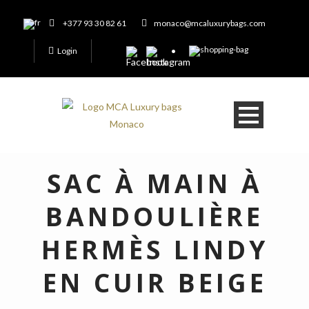
+377 93 30 82 61
monaco@mcaluxurybags.com
Login
SAC À MAIN À
BANDOULIÈRE
HERMÈS LINDY
EN CUIR BEIGE