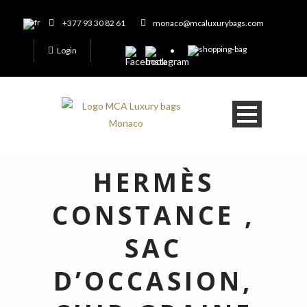
+377 93 30 82 61
monaco@mcaluxurybags.com
Login
HERMÈS
CONSTANCE ,
SAC
D’OCCASION,