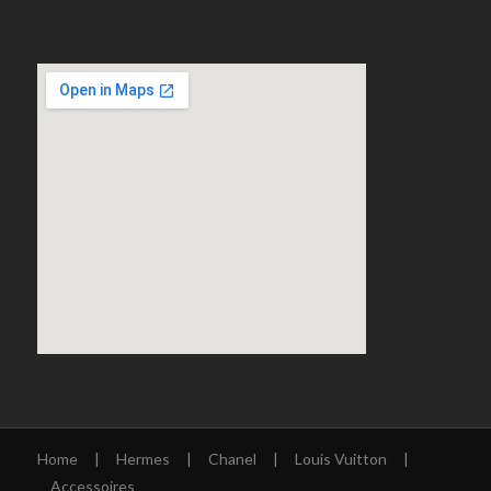
Home
|
Hermes
|
Chanel
|
Louis Vuitton
|
Accessoires