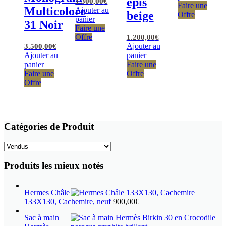
épis
1.300,00
€
Faire une
Multicolore
Ajouter au
beige
Offre
panier
31 Noir
Faire une
Offre
1.200,00
€
Ajouter au
3.500,00
€
Ajouter au
panier
panier
Faire une
Faire une
Offre
Offre
Catégories de Produit
Produits les mieux notés
Hermes Châle
133X130, Cachemire, neuf
900,00
€
Sac à main