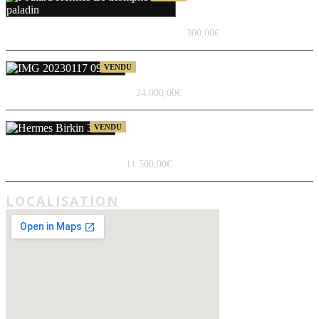
soie « Le triomphe du
paladin »
300,00
€
Hermes Kelly 28 en Croco
VENDU
Porosus Couleur Noir
24.000,00
€
Hermes Birkin 35, sac d
VENDU
´occasion, cuir clémence couleur
Iris
11.500,00
€
LOCALISATION