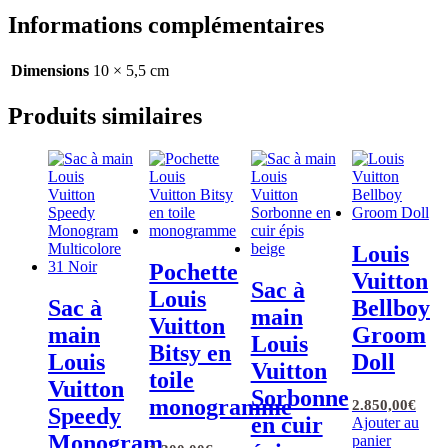
Informations complémentaires
Dimensions
10 × 5,5 cm
Produits similaires
Louis
Pochette
Vuitton
Sac à
Louis
Sac à
Bellboy
main
Vuitton
main
Groom
Louis
Bitsy en
Louis
Doll
Vuitton
toile
Vuitton
Sorbonne
monogramme
2.850,00
€
Speedy
en cuir
Ajouter au
Monogram
panier