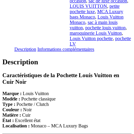
occasion
,
sac de luxe occasion
,
LOUIS VUITTON
,
petite
pochette luxe
,
MCA Luxury
bags Monaco
,
Louis Vuitton
Monaco
,
sac à main louis
vuitton
,
pochette louis vuitton
,
maroquinerie Louis Vuitton
,
Louis Vuitton pochette
,
pochette
LV
Description
Informations complémentaires
Description
Caractéristiques de la Pochette Louis Vuitton en
Cuir Noir
Marque :
Louis Vuitton
Modèle :
Pochette classique
Type :
Pochette / Clutch
Couleur :
Noir
Matière :
Cuir
État :
Excellent état
Localisation :
Monaco – MCA Luxury Bags