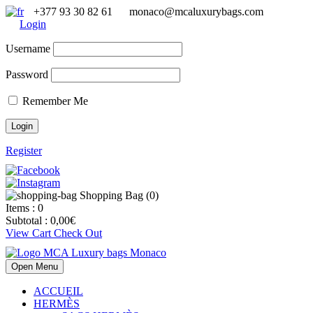
+377 93 30 82 61
monaco@mcaluxurybags.com
Login
Username
Password
Remember Me
Register
Shopping Bag (
0
)
Items :
0
Subtotal :
0,00
€
View Cart
Check Out
Open Menu
ACCUEIL
HERMÈS