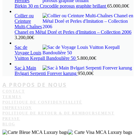
Hermès
Birkin 30 en Crocodile porosus graphite brillant
65.000,00
€
Collier ou
Ceinture
Multi-Chaînes
Chanel en Métal Doré et Perles d'Imitation – Collection 2006
3.200,00
€
Sac de
Voyage Louis
Vuitton Keepall Bandoulière 50
5.800,00
€
Sac à Main
Bvlgari Serpenti Forever karung
950,00
€
A PROPOS DE NOUS
CONTACT
TERMES
POLITIQUE DE CONFIDENTIALITÉ
IMPRESSION
POLITIQUE DE RETOUR & DE REMBOURSEMENT
PRESSE
BLOG