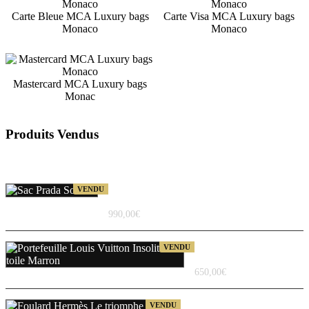
Carte Bleue MCA Luxury bags
Carte Visa MCA Luxury bags
Monaco
Monaco
Mastercard MCA Luxury bags
Monac
Produits Vendus
Sac Prada Sofiano en cuir
VENDU
couleur Argilla
990,00
€
Portefeuille Louis Vuitton
VENDU
Insolite
650,00
€
Foulard carré Hermès en
VENDU