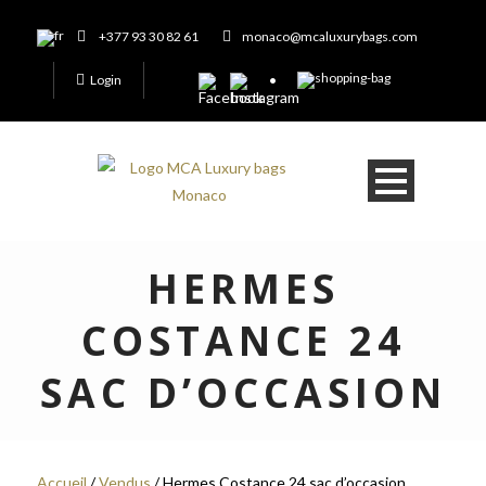
+377 93 30 82 61
monaco@mcaluxurybags.com
Login
HERMES
COSTANCE 24
SAC D’OCCASION
Accueil
/
Vendus
/ Hermes Costance 24 sac d’occasion