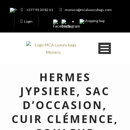
+377 93 30 82 61
monaco@mcaluxurybags.com
Login
HERMES
JYPSIERE, SAC
D’OCCASION,
CUIR CLÉMENCE,