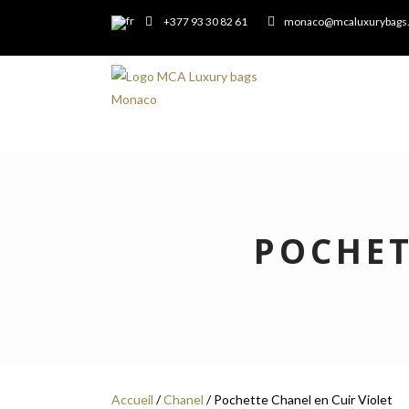
+377 93 30 82 61
monaco@mcaluxurybags
POCHET
Accueil
/
Chanel
/ Pochette Chanel en Cuir Violet