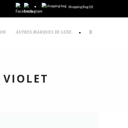
Shopping Bag (
0
)
TON
AUTRES MARQUES DE LUXE
•
 VIOLET