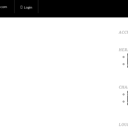
.com
Login
ACC
HER
TAG
CHA
accessoire Chanel
LOU