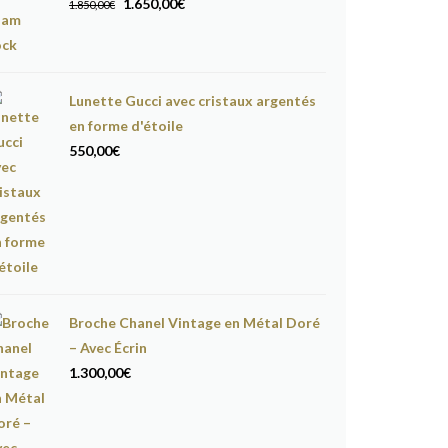
Le
Le
1.650,00
€
1.850,00
€
prix
prix
initial
actuel
était :
est :
Lunette Gucci avec cristaux argentés
1.850,00€.
1.650,00€.
en forme d'étoile
550,00
€
Broche Chanel Vintage en Métal Doré
– Avec Écrin
1.300,00
€