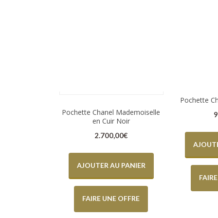
Accueil
/ Produits identifiés “accessoire Chanel”
Pochette Ch
Pochette Chanel Mademoiselle
9
en Cuir Noir
2.700,00
€
AJOUTE
AJOUTER AU PANIER
FAIR
FAIRE UNE OFFRE