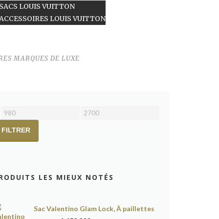
SACS LOUIS VUITTON
ACCESSOIRES LOUIS VUITTON
ATÉGORIES DE PRODUIT
RES MARQUES DE LUXE
ILTRER LES PRODUITS PAR PRIX
Prix
Prix
min
max
FILTRER
RODUITS LES MIEUX NOTÉS
Sac Valentino Glam Lock, À paillettes