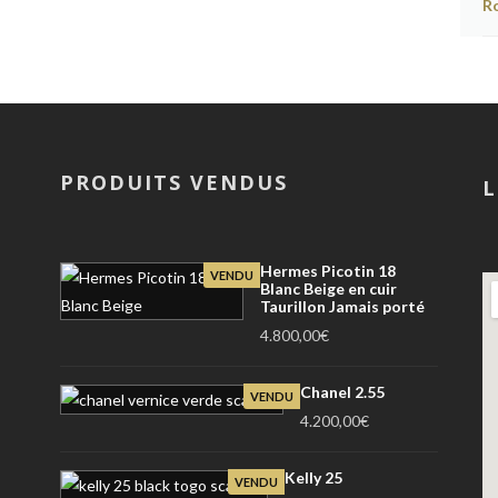
PRODUITS VENDUS
L
Hermes Picotin 18
VENDU
Blanc Beige en cuir
Taurillon Jamais porté
4.800,00
€
Chanel 2.55
VENDU
4.200,00
€
Kelly 25
VENDU