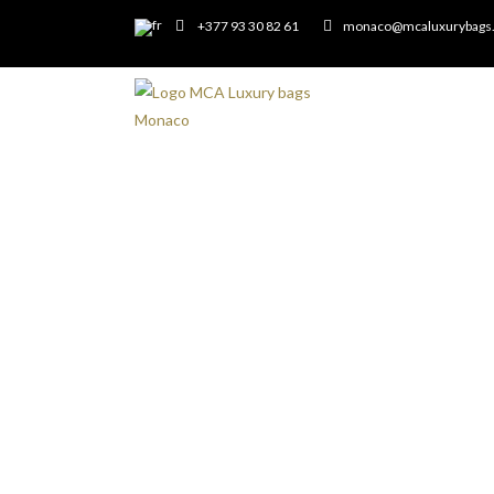
+377 93 30 82 61
monaco@mcaluxurybags