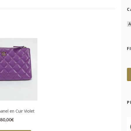
C
F
P
anel en Cuir Violet
80,00
€