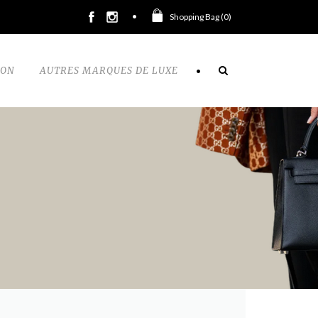
Shopping Bag (
0
)
TON
AUTRES MARQUES DE LUXE
•