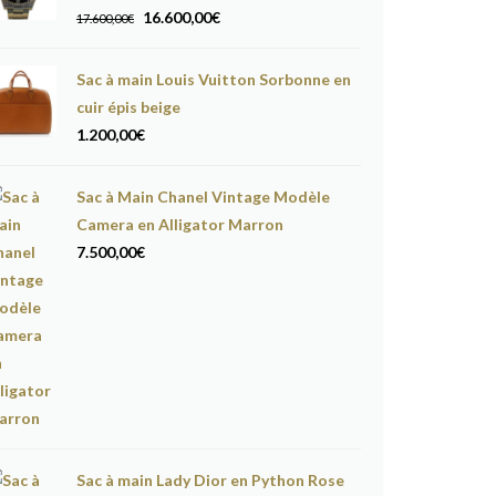
Le
Le
16.600,00
€
17.600,00
€
prix
prix
initial
actuel
Sac à main Louis Vuitton Sorbonne en
était :
est :
cuir épis beige
17.600,00€.
16.600,00€.
1.200,00
€
Sac à Main Chanel Vintage Modèle
Camera en Alligator Marron
7.500,00
€
Sac à main Lady Dior en Python Rose