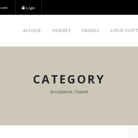
.com
Login
ACCUEIL
HERMÈS
CHANEL
LOUIS VUIT
CATEGORY
Accessoires Chanel