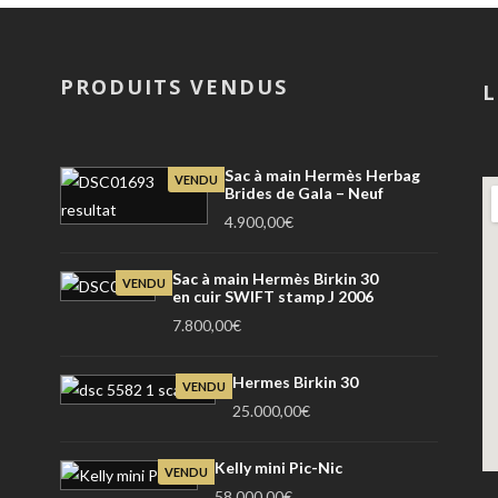
PRODUITS VENDUS
L
Sac à main Hermès Herbag
VENDU
Brides de Gala – Neuf
4.900,00
€
Sac à main Hermès Birkin 30
VENDU
en cuir SWIFT stamp J 2006
7.800,00
€
Hermes Birkin 30
VENDU
25.000,00
€
Kelly mini Pic-Nic
VENDU
58.000,00
€