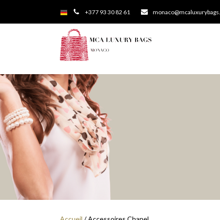
+377 93 30 82 61
monaco@mcaluxurybags
Accueil
/ Accessoires Chanel