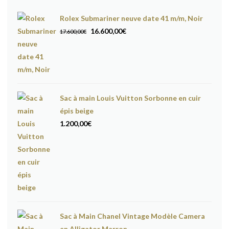
Rolex Submariner neuve date 41 m/m, Noir
Le
Le
16.600,00
€
17.600,00
€
prix
prix
initial
actuel
était :
est :
17.600,00€.
16.600,00€.
Sac à main Louis Vuitton Sorbonne en cuir
épis beige
1.200,00
€
Sac à Main Chanel Vintage Modèle Camera
en Alligator Marron