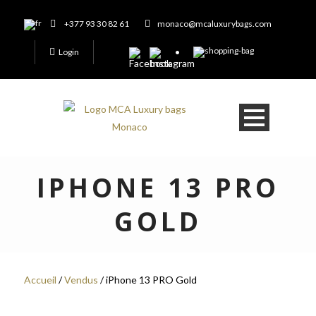
+377 93 30 82 61
monaco@mcaluxurybags.com
Login
IPHONE 13 PRO
GOLD
Accueil
/
Vendus
/ iPhone 13 PRO Gold