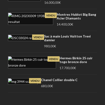
16.000,00
€
Montres Hublot Big Bang
VENDU
Acier Diamants
14.400,00
€
Sac à main Louis Vuitton Trevi
VENDU
damier
980,00
€
Hermes Birkin 25 cuir
VENDU
togo bronze dore
17.700,00
€
Chanel Collier double C
VENDU
680,00
€