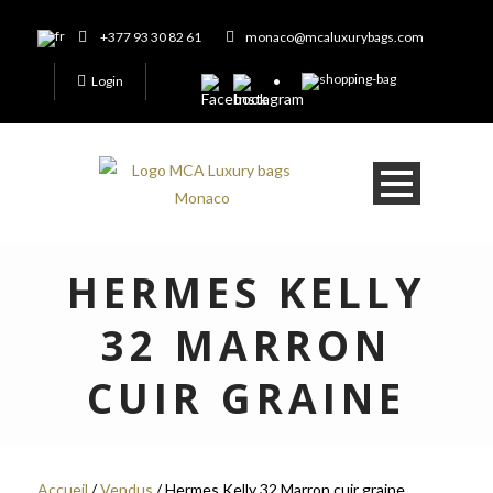
+377 93 30 82 61
monaco@mcaluxurybags.com
Login
HERMES KELLY
32 MARRON
CUIR GRAINE
Accueil
/
Vendus
/ Hermes Kelly 32 Marron cuir graine