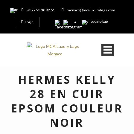
+377 93 30 82 61
monaco@mcaluxurybags.com
Login
HERMES KELLY
28 EN CUIR
EPSOM COULEUR
NOIR