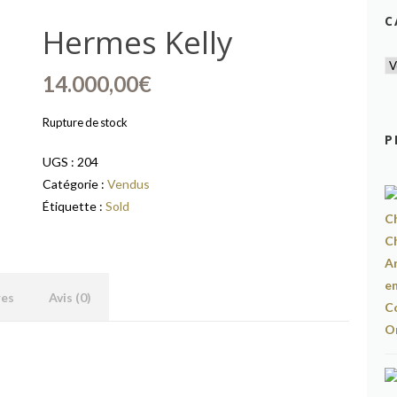
C
Hermes Kelly
14.000,00
€
Rupture de stock
P
UGS :
204
Catégorie :
Vendus
Étiquette :
Sold
res
Avis (0)