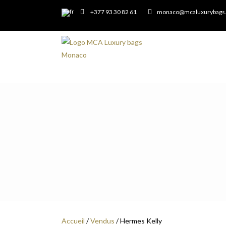
+377 93 30 82 61
monaco@mcaluxurybags
Accueil
/
Vendus
/ Hermes Kelly