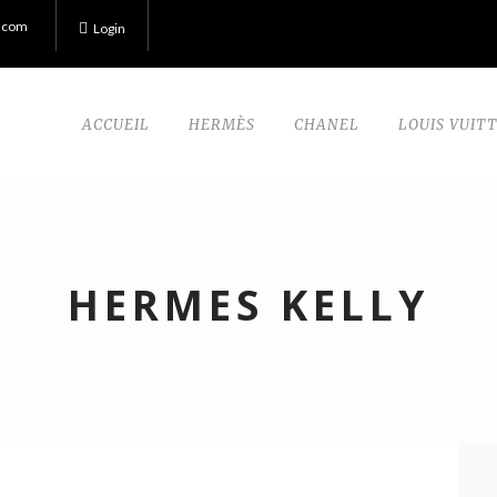
.com
Login
ACCUEIL
HERMÈS
CHANEL
LOUIS VUIT
HERMES KELLY