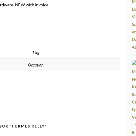
 hardware, NEW with invoice
1 kg
Occasion
 SUR “HERMES KELLY”