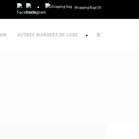
Shopping Bag (
0
)
TON
AUTRES MARQUES DE LUXE
•