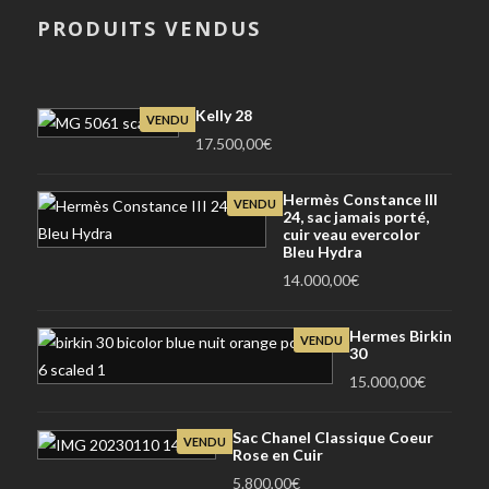
PRODUITS VENDUS
Kelly 28
VENDU
17.500,00
€
Hermès Constance III
VENDU
24, sac jamais porté,
cuir veau evercolor
Bleu Hydra
14.000,00
€
Hermes Birkin
VENDU
30
15.000,00
€
Sac Chanel Classique Coeur
VENDU
Rose en Cuir
5.800,00
€