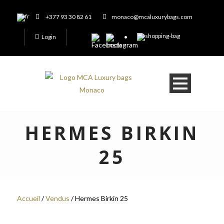
+377 93 30 82 61
monaco@mcaluxurybags.com
Login
HERMES BIRKIN
25
Accueil
/
Vendus
/ Hermes Birkin 25