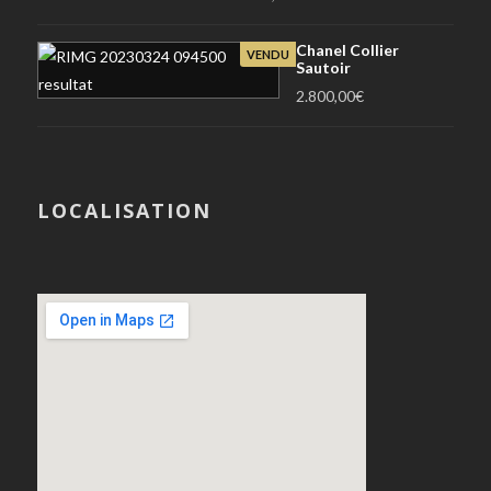
Chanel Collier
VENDU
Sautoir
2.800,00
€
LOCALISATION