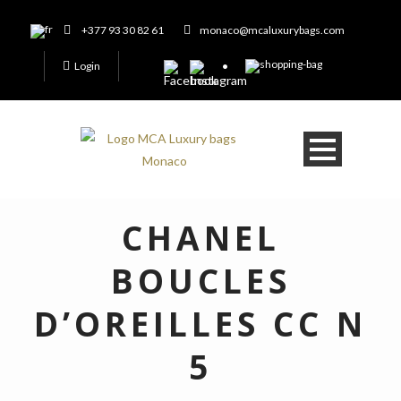
+377 93 30 82 61
monaco@mcaluxurybags.com
Login
CHANEL
BOUCLES
D’OREILLES CC N
5