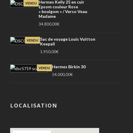
Hermes Kelly 25 en cuir
VENDU
Epsom couleur Rose
« boulgom » / Verso Veau
Madame
34.800,00
€
Sac de voyage Louis Vuitton
VENDU
Keepall
1.950,00
€
Hermes Birkin 30
VENDU
14.000,00
€
LOCALISATION