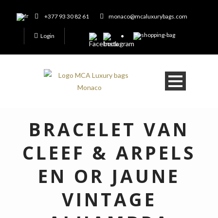
+377 93 30 82 61
monaco@mcaluxurybags.com
Login
BRACELET VAN
CLEEF & ARPELS
EN OR JAUNE
VINTAGE