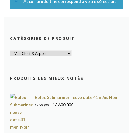
Aucun produit ne correspond à votre sélection.
CATÉGORIES DE PRODUIT
PRODUITS LES MIEUX NOTÉS
Rolex Submariner neuve date 41 m/m, Noir
Le
Le
16.600,00
€
17.600,00
€
prix
prix
initial
actuel
était :
est :