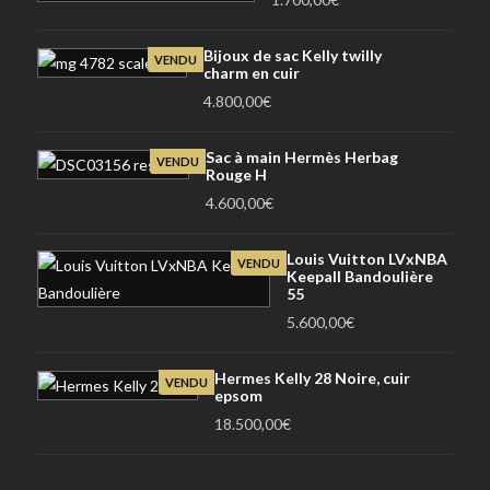
Bijoux de sac Kelly twilly
VENDU
charm en cuir
4.800,00
€
Sac à main Hermès Herbag
VENDU
Rouge H
4.600,00
€
Louis Vuitton LVxNBA
VENDU
Keepall Bandoulière
55
5.600,00
€
Hermes Kelly 28 Noire, cuir
VENDU
epsom
18.500,00
€