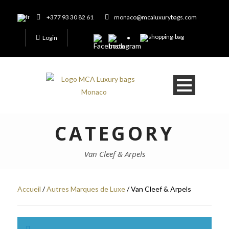
+377 93 30 82 61
monaco@mcaluxurybags.com
Login
CATEGORY
Van Cleef & Arpels
Accueil
/
Autres Marques de Luxe
/ Van Cleef & Arpels