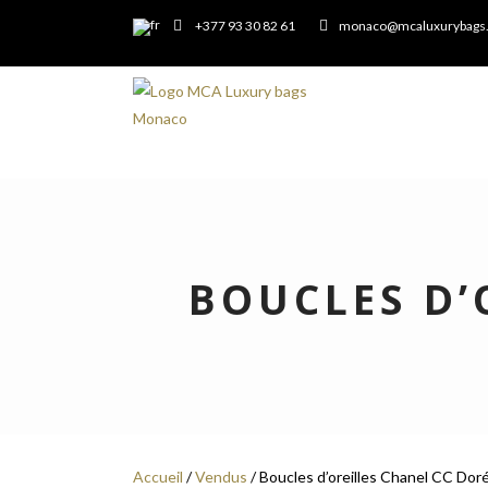
+377 93 30 82 61
monaco@mcaluxurybags
BOUCLES D’
Accueil
/
Vendus
/ Boucles d’oreilles Chanel CC Dor