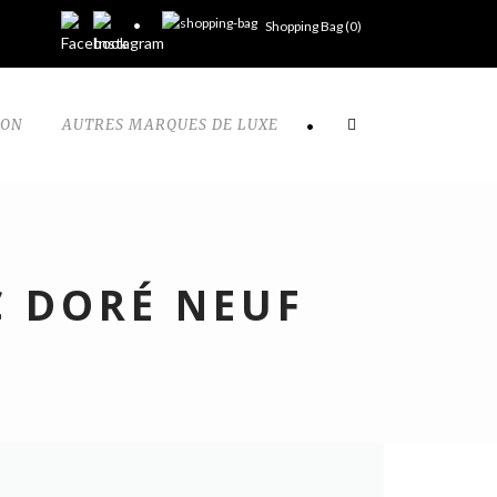
Shopping Bag (
0
)
TON
AUTRES MARQUES DE LUXE
•
C DORÉ NEUF