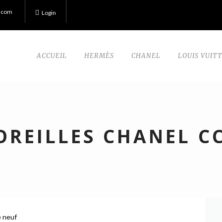
.com
Login
ACCUEIL
HERMÈS
CHANEL
LOUIS VUIT
OREILLES CHANEL C
é neuf