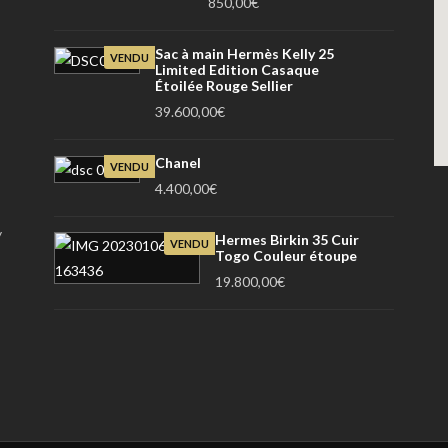
850,00
€
Sac à main Hermès Kelly 25
VENDU
Limited Edition Casaque
Étoilée Rouge Sellier
39.600,00
€
Chanel
VENDU
4.400,00
€
y
Hermes Birkin 35 Cuir
VENDU
Togo Couleur étoupe
19.800,00
€