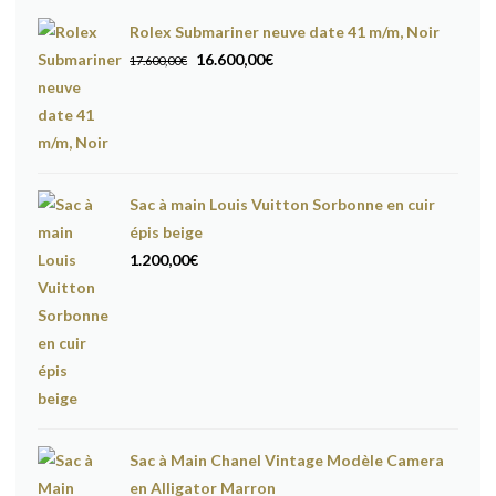
Rolex Submariner neuve date 41 m/m, Noir
Le
Le
16.600,00
€
17.600,00
€
prix
prix
initial
actuel
était :
est :
17.600,00€.
16.600,00€.
Sac à main Louis Vuitton Sorbonne en cuir
épis beige
1.200,00
€
Sac à Main Chanel Vintage Modèle Camera
en Alligator Marron