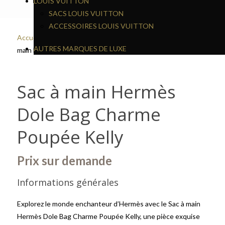
LOUIS VUITTON
SACS LOUIS VUITTON
ACCESSOIRES LOUIS VUITTON
Accueil
/
Hermès
/
Sacs Hermès
/
Autres sacs Hermès
/ Sac à
AUTRES MARQUES DE LUXE
main Hermès Dole Bag Charme Poupée Kelly
Sac à main Hermès
Dole Bag Charme
Poupée Kelly
Prix sur demande
Informations générales
Explorez le monde enchanteur d’Hermès avec le Sac à main
Hermès Dole Bag Charme Poupée Kelly, une pièce exquise