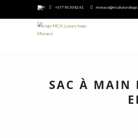
+377 93 30 82 61
monaco@mcaluxurybags
SAC À MAIN 
E