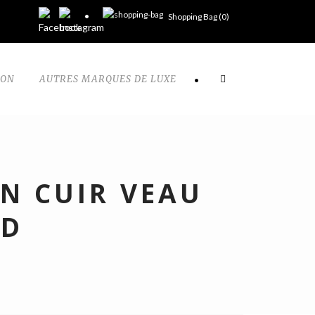
Shopping Bag (
0
)
TON
AUTRES MARQUES DE LUXE
•
EN CUIR VEAU
LD