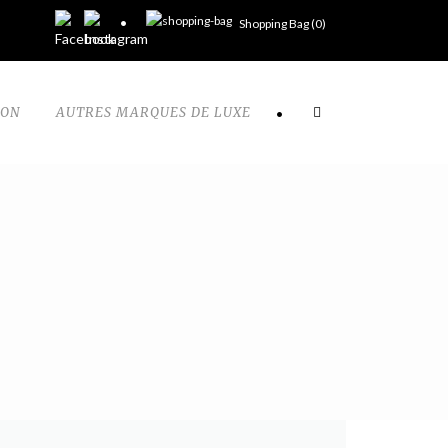
Shopping Bag (
0
)
TON
AUTRES MARQUES DE LUXE
•