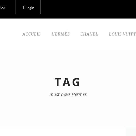
.com
Login
ACCUEIL
HERMÈS
CHANEL
LOUIS VUIT
TAG
must-have Hermès