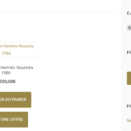
C
F
n Hermès Nouméa
1986
.300,00
€
R AU PANIER
F
E UNE OFFRE
N