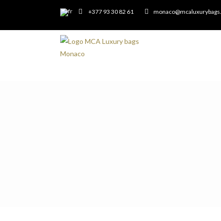
+377 93 30 82 61
monaco@mcaluxurybags