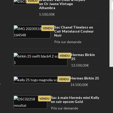
VENDU
en Or Jaune Vintage
Alhambra
5.500,00
€
Sac Chanel Timeless en
VENDU
Cuir Matelassé Couleur
Noir
Prix sur demande
Hermes Birkin
VENDU
25
13.500,00
€
Hermes Birkin 25
VENDU
y
14.500,00
€
Sac à main Hermès mini Kelly
VENDU
en cuir epsom Gold
Prix sur demande