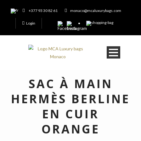
+377 93 30 82 61
monaco@mcaluxurybags.com
Login
SAC À MAIN
HERMÈS BERLINE
EN CUIR
ORANGE